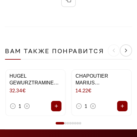
ВАМ ТАКЖЕ ПОНРАВИТСЯ
HUGEL
CHAPOUTIER
GEWURZTRAMINER
MARIUS
75CL 2018
VERMENTINO 75CL
32.34
€
14.22
€
+
+
1
1