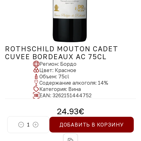
ROTHSCHILD MOUTON CADET
CUVEE BORDEAUX AC 75CL
Регион
:
Бордо
Цвет
:
Красное
Объем
:
75
cl
Содержание алкоголя
:
14
%
Категория
:
Вина
EAN:
3262151444752
24.93
€
1
ДОБАВИТЬ В КОРЗИНУ