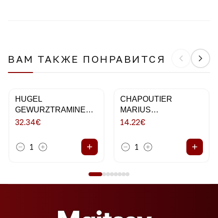
ВАМ ТАКЖЕ ПОНРАВИТСЯ
HUGEL
CHAPOUTIER
GEWURZTRAMINER
MARIUS
75CL 2018
VERMENTINO 75CL
32.34
€
14.22
€
+
+
1
1