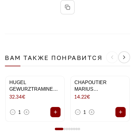
ВАМ ТАКЖЕ ПОНРАВИТСЯ
HUGEL
CHAPOUTIER
GEWURZTRAMINER
MARIUS
75CL 2018
VERMENTINO 75CL
32.34
€
14.22
€
+
+
1
1