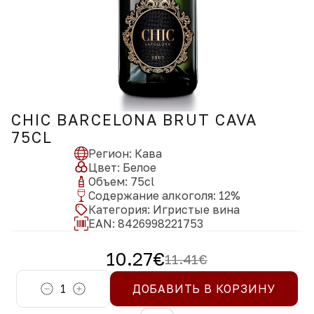
CHIC BARCELONA BRUT CAVA
75CL
Регион
:
Кава
Цвет
:
Белое
Объем
:
75
cl
Содержание алкоголя
:
12
%
Категория
:
Игристые вина
EAN:
8426998221753
10.27
€
11.41
€
1
ДОБАВИТЬ В КОРЗИНУ