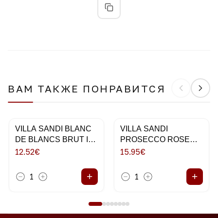
ВАМ ТАКЖЕ ПОНРАВИТСЯ
VILLA SANDI BLANC
VILLA SANDI
DE BLANCS BRUT IL
PROSECCO ROSE
FRESCO 75CL
MILLESIMATO BRUT
12.52
€
15.95
€
75CL
+
+
1
1