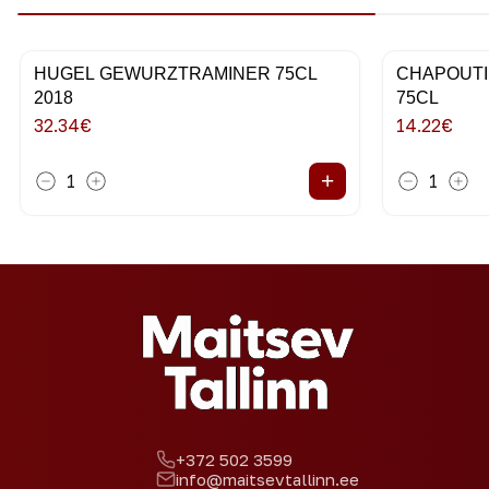
HUGEL GEWURZTRAMINER 75CL
CHAPOUTI
2018
75CL
32.34
€
14.22
€
+
1
1
+372 502 3599
info@maitsevtallinn.ee