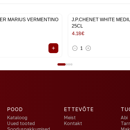
ER MARIUS VERMENTINO
J.P.CHENET WHITE MED
25CL
4.18
€
+
1
POOD
ETTEVÕTE
TU
Kataloog
Meist
Abi
Uued tooted
Kontakt
Tar
Sooduspakkumised
Maks