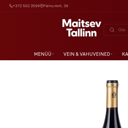
+372 502 3599
Pärnu mnt. 36
MENÜÜ
VEIN & VAHUVEINED
KA