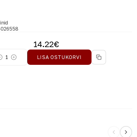
inid
4026558
14.22
€
1
LISA OSTUKORVI