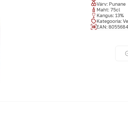
Värv
:
Punane
Maht
:
75
cl
Kangus
:
13
%
Kategooria
:
Ve
EAN:
805568