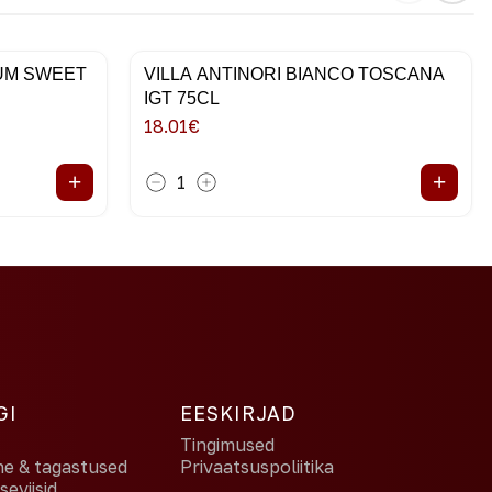
IUM SWEET
VILLA ANTINORI BIANCO TOSCANA
IGT 75CL
18.01
€
+
+
1
GI
EESKIRJAD
Tingimused
ne & tagastused
Privaatsuspoliitika
eviisid