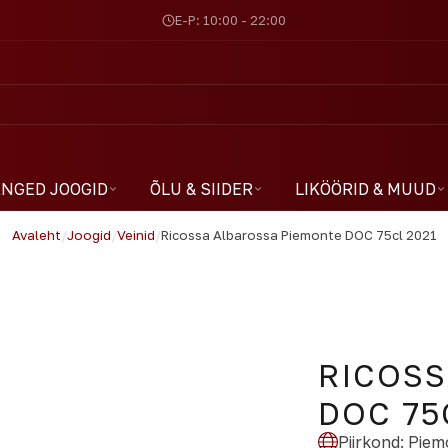
E-P: 10:00 - 22:00
NGED JOOGID
ÕLU & SIIDER
LIKÖÖRID & MUUD
Avaleht
/
Joogid
/
Veinid
/
Ricossa Albarossa Piemonte DOC 75cl 2021
RICOSS
DOC 75
Piirkond
:
Piem