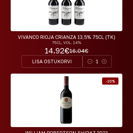
VIVANCO RIOJA CRIANZA 13,5% 75CL (TK)
75CL
, VOL. 14%
14.92
€
16.04
€
LISA OSTUKORVI
1
-
20
%
WILLIAM ROBERTSON SHIRAZ 2023