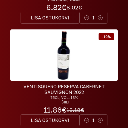
6.82
€
8.02
€
LISA OSTUKORVI
1
-
10
%
VENTISQUERO RESERVA CABERNET
SAUVIGNON 2022
75CL
, VOL. 13%
TŠIILI
11.86
€
13.18
€
LISA OSTUKORVI
1