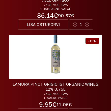
75CL GIFTBOX
75CL
, VOL. 12%
CHAMPAGNE, VALGE
86.14
€
90.67
€
LISA OSTUKORVI
1
-
10
%
LAMURA PINOT GRIGIO IGT ORGANIC WINES
12% 0,75L
75CL
, VOL. 12%
ITAALIA, VALGE
9.95
€
11.06
€