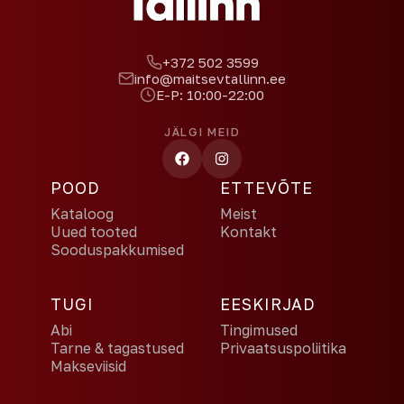
+372 502 3599
info@maitsevtallinn.ee
E-P: 10:00-22:00
JÄLGI MEID
POOD
ETTEVÕTE
Kataloog
Meist
Uued tooted
Kontakt
Sooduspakkumised
TUGI
EESKIRJAD
Abi
Tingimused
Tarne & tagastused
Privaatsuspoliitika
Makseviisid