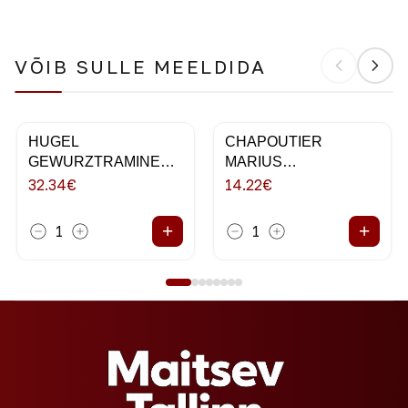
VÕIB SULLE MEELDIDA
HUGEL
CHAPOUTIER
GEWURZTRAMINER
MARIUS
75CL 2018
VERMENTINO 75CL
32.34
€
14.22
€
+
+
1
1