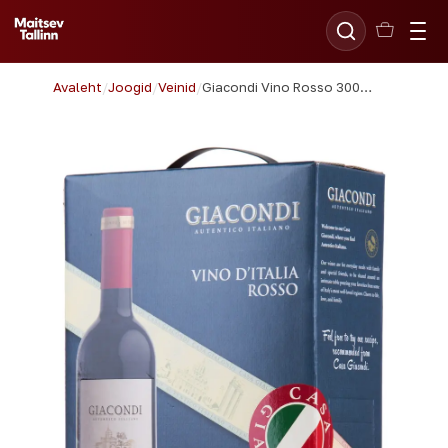
Avaleht
/
Joogid
/
Veinid
/
Giacondi Vino Rosso 300cl BIB