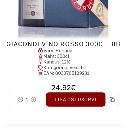
GIACONDI VINO ROSSO 300CL BIB
Värv
:
Punane
Maht
:
300
cl
Kangus
:
12
%
Kategooria
:
Veinid
EAN:
8033765189231
24.92
€
1
LISA OSTUKORVI