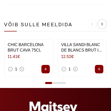
VÕIB SULLE MEELDIDA
CHIC BARCELONA
VILLA SANDI BLANC
BRUT CAVA 75CL
DE BLANCS BRUT IL
FRESCO 75CL
11.41
€
12.52
€
+
+
1
1