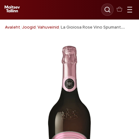
Avaleht
/
Joogid
/
Vahuveinid
/
La Gioiosa Rose Vino Spumante Brut 75cl