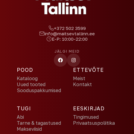
+372 502 3599
info@maitsevtallinn.ee
E-P: 10:00-22:00
JÄLGI MEID
POOD
ETTEVÕTE
Kataloog
Meist
Uued tooted
Kontakt
Sooduspakkumised
TUGI
EESKIRJAD
Abi
Tingimused
Tarne & tagastused
Privaatsuspoliitika
Makseviisid