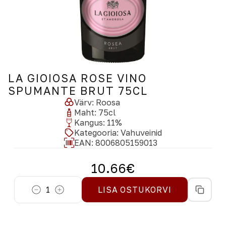
LA GIOIOSA ROSE VINO
SPUMANTE BRUT 75CL
Värv
:
Roosa
Maht
:
75
cl
Kangus
:
11
%
Kategooria
:
Vahuveinid
EAN:
8006805159013
10.66
€
1
LISA OSTUKORVI