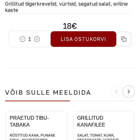
Grillitud tiigerkrevetid, vürtsid, segatud salat, eriline
kaste
18
€
1
LISA OSTUKORVI
VÕIB SULLE MEELDIDA
PRAETUD TIBU-
GRILLITUD
TABAKA
KANAFILEE
RÖSTITUD KANA, PUNANE
SALAT, TOMAT, KURK,
SIBUL, MAITSETAIMED
PESTOKASTE, VÜRTSID