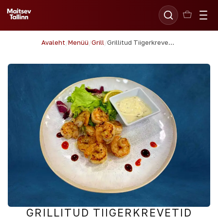
Avaleht
/
Menüü
/
Grill
/
Grillitud Tiigerkrevetid
GRILLITUD TIIGERKREVETID