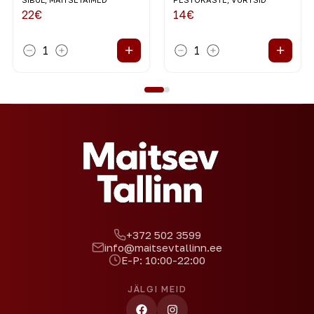
22
€
14
€
+
+
1
1
+372 502 3599
info@maitsevtallinn.ee
E-P: 10:00-22:00
JÄLGI MEID