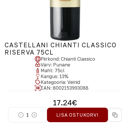
CASTELLANI CHIANTI CLASSICO
RISERVA 75CL
Piirkond
:
Chianti Classico
Värv
:
Punane
Maht
:
75
cl
Kangus
:
13
%
Kategooria
:
Veinid
EAN:
8002153993088
17.24
€
1
LISA OSTUKORVI