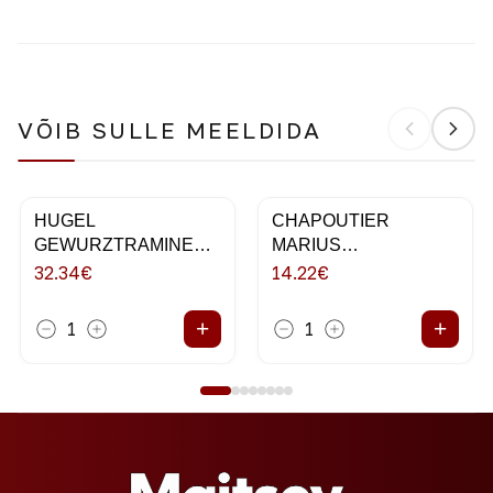
VÕIB SULLE MEELDIDA
HUGEL
CHAPOUTIER
GEWURZTRAMINER
MARIUS
75CL 2018
VERMENTINO 75CL
32.34
€
14.22
€
+
+
1
1