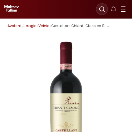
Avaleht
/
Joogid
/
Veinid
/
Castellani Chianti Classico Riserva 75cl